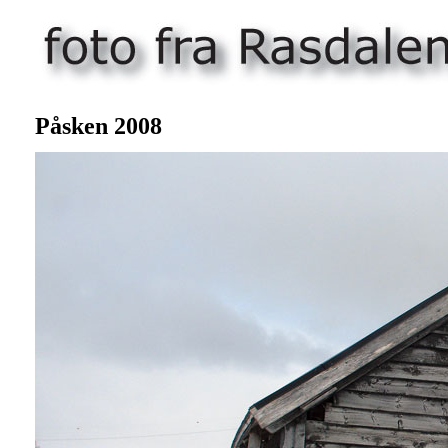
P
åsken 200
8