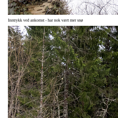
Inntrykk ved ankomst - har nok vært mer snø