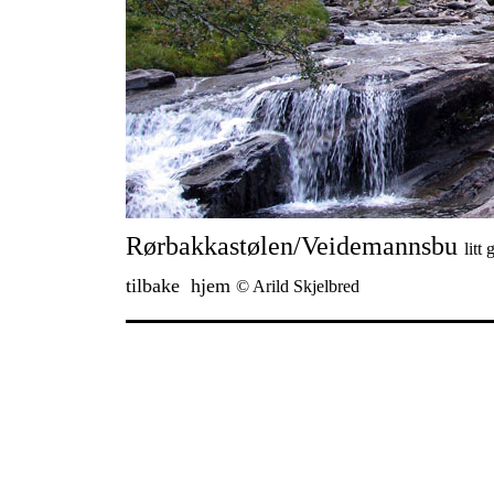
Rørbakkastølen/Veidemannsbu
litt
tilbake
hjem
© Arild Skjelbred