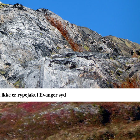
 ikke er rypejakt i Evanger syd