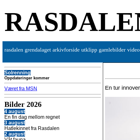
RASDALE
rasdalen
grendalaget
arkivforside
utklipp
gamlebilder
video
Solrenning
Oppdateringer kommer
En tur innove
Været fra MSN
Bilder 2026
4 august
En fin dag mellom regnet
3 august
Hatlekinnet fra Rasdalen
2 august
Våt fauna