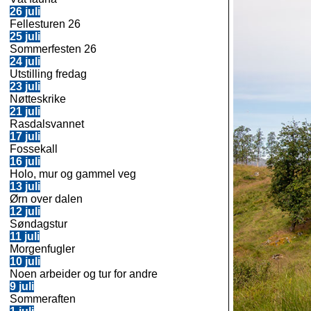
26 juli
Fellesturen 26
25 juli
Sommerfesten 26
24 juli
Utstilling fredag
23 juli
Nøtteskrike
21 juli
Rasdalsvannet
17 juli
Fossekall
16 juli
Holo, mur
og gammel veg
13 juli
Ørn over dalen
12 juli
Søndagstur
11 juli
Morgenfugler
10 juli
Noen arbeider og tur for andre
9 juli
Sommeraften