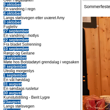
Over Høgastølen
9 oktober
Sommerfeste
En vandring i regn
4 oktober
Langs stølsvegen etter uværet Amy
3 oktober
Fugleliv
27 september
En vandring i motlys
22 september
Fra bladet Solrenning
10 september
Rørgo og Geilane
9 september
Møte hos Bolstadøyri grendalag i vegsaken
8 september
Utrolig morgenlys
1 september
En våt høstdag
31 august
En søndags rusletur
30 august
Kunstutstilling - Berit Lygre
23august
Langs stølsvegen