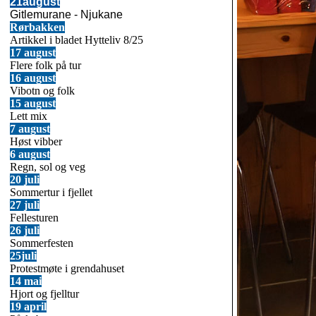
21august
Gitlemurane - Njukane
Rørbakken
Artikkel i bladet Hytteliv 8/25
17 august
Flere folk på tur
16 august
Vibotn og folk
15 august
Lett mix
7 august
Høst vibber
6 august
Regn, sol og veg
20 juli
Sommertur i fjellet
27 juli
Fellesturen
26 juli
Sommerfesten
25juli
Protestmøte i grendahuset
14 mai
Hjort og fjelltur
19 april