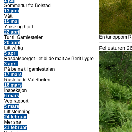
1
juli
Sommertur fra Bolstad
13
juni
Vått
15
mai
Ymse og hjort
22 apri
l
En tur oppom Rø
Tur til Gamlestølen
20 apri
l
Fellesturen 26
Litt vårlig
5 apri
l
Rasdalsberget - et bilde malt av Berit Lygre
3 apri
l
På beina til gamlestølen
17 mars
Rusletur til Vafethølen
16 mars
Inspeksjon
6 mars
Veg rapport
5 mars
Litt stemning
24
februar
Mer snø
21
februar