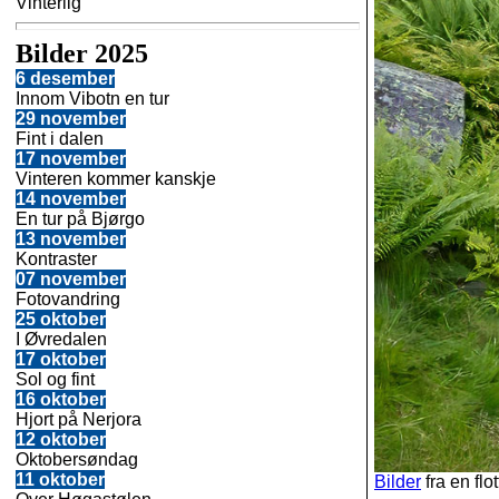
Vinterlig
Bilder 2025
6 desember
Innom Vibotn en tur
29 november
Fint i dalen
17 november
Vinteren kommer kanskje
14 november
En tur på Bjørgo
13 november
Kontraster
07 november
Fotovandring
25 oktober
I Øvredalen
17 oktober
Sol og fint
16 oktober
Hjort på Nerjora
12 oktober
Oktobersøndag
11 oktober
Bilder
fra en flo