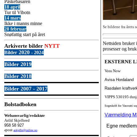
Påskebasaren
18 april
Tur til Vibotn
14 mars
Ikke i manns minne
Se bildene fra årets 
28 februar
Snøfattig start på året
Nettsiden bruker i
Arkiverte bilder
NYTT
prosesser og bruke
2020
Bilder
- 2024
EKSTERNE 
Bilder 2019
Voss Now
Bilder 2018
Avisa Hordaland
Bilder
2007 - 2017
Rasdalen kraftver
VIPPS 530195 dusj
Bolstadboken
Sogeskrift for Vassvøri s
Værmelding 
Webansvarlig/redaktør
Arild Skjelbred
958 58 927
Egne medlems
post
e
askjelbr@online.no